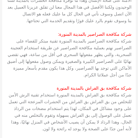
الآمنة على صحة الإنسان وهذا ما توفره مكافحة الحشرات بالمدينة لسنا
الوحيدون ولكننا الأفضل في هذا المجال معنا لن تقلق عزيزنا العميل بعد
الآن اتصل وسوف نأتي في الحال كل ما عليك فعله هو الاتصال
بنا وسوف نقوم بالرد عليك فورًا وتقديم الخدمة التي تحتاجها.
شركة مكافحة الصراصير بالمدينة المنورة:
شركة مكافحة الصراصير بالمدينة المنورة تقنية مبتكر للقضاء على
الصراصير نهتم بعملية مكافحة الصراصير عن طريقة استخدام العجينة
السحرية، والتي يظهر مفعولها السحري في أقل من ساعة، فهي تقضي
نهائيًا على الصراصير الكبيرة والصغيرة ويمكن وصول مفعولها إلى أضيق
الأماكن التي توجد بها الصراصير، وكل هذا يكون مقدم بأسعار مميزة
جدًا من أجل عملائنا الكرام.
شركة مكافحة بق الفراش بالمدينة المنورة
شركة مكافحة بق الفراش بالمدينة المنورة استخدام تقنية الرش الأمن
للتخلص من بق الفراش بق الفراش من الحشرات المزعجة التي تعمل
على وجود مشاكل في المكان، لهذا يتم استخدام مضخات من الرذاذ
تعمل على الوصول إلى بق الفراش بسهولة وتقوم بالتخلص منه في
الحال، وهذا الرذاذ لا يمكن أن يصيب الأشخاص في المنزل نهائيًا، وهذا
لأنه أمن جدًا على الصحة ولا يوجد له رائحة ولا لون.