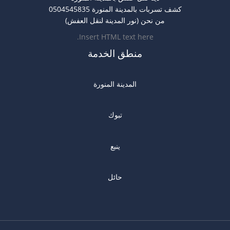
كشف تسربات بالمدينة المنورة 0504545835
من نحن (نور المدينة لنقل العفش)
Insert HTML text here.
منطق الخدمة
المدينة المنورة
تبوك
ينبع
حائل