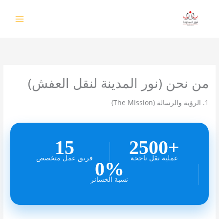
خطي
لى
لمحتوى
من نحن (نور المدينة لنقل العفش)
1. الرؤية والرسالة (The Mission)
15
+2500
عملية نقل ناجحة
فريق عمل متخصص
0%
نسبة الخسائر