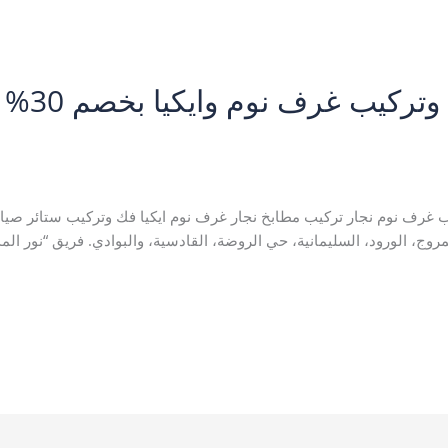
افضل نجار 
ابخ بتبوك
,
خدمات تبوك
,
نجار بتبوك
/
نورالمدينة A123
كيب غرف نوم نجار تركيب مطابخ نجار غرف نوم ايكيا فك وتركيب ستائر صيا
مروج، الورود، السليمانية، حي الروضة، القادسية، والبوادي. فريق “نور الم