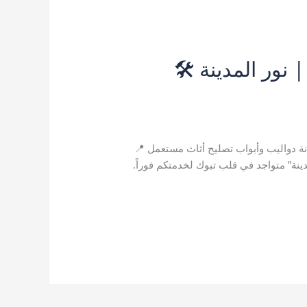
بتبوك | فك وتركيب غرف نوم وايكيا بخصم 30% | نور المدينة 🛠️
نة دواليب وأبواب تصليح أثاث مستعمل 📍
دينة” متواجد في قلب تبوك لخدمتكم فوراً.