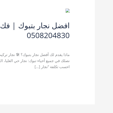
0508204830
اترك تعليقاً
/
تركيب غرف نوم بتبوك
,
تركيب مط
ماذا يقدم لك أفضل نجار بتبوك؟ 🛠️ نجار تر
نصلك في جميع أحياء تبوك: نجار حي العليا، ال
احسب تكلفة “نجار […]
افضل
قراءة المزيد »
نجار
بتبوك
|
فك
وتركيب