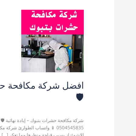
🛡️
اترك تعليقاً
/
خدمات تبوك
,
رش حشرات بتبوك
شركة مكافحة حشرات بتبوك – إبادة نهائية 🛡️ 
0504545835 📱 واتساب الطوارئ ش
الاشمئزاز بسبب قباحة منظرها مما تعكر […]