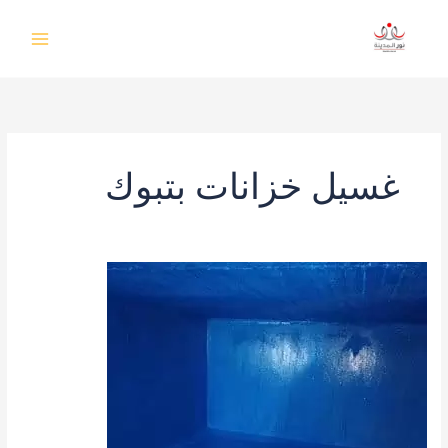
خطي
لى
لمحتوى
غسيل خزانات بتبوك