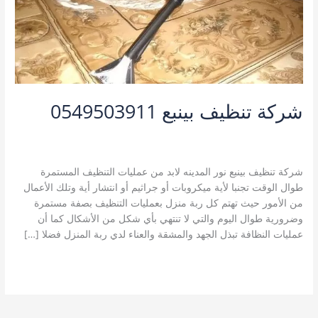
شركة تنظيف بينبع 0549503911
اترك تعليقاً
/
خدمات ينبع
,
شركة تنظيف بالبخار بينبع
,
شركة تنظيف بينبع
,
شركة تنظيف منازل بينبع
/
نورالمدينة A123
شركة تنظيف بينبع نور المدينه لابد من عمليات التنظيف المستمرة
طوال الوقت تجنبا لأية ميكروبات أو جراثيم أو انتشار أية وتلك الأعمال
من الأمور حيث تهتم كل ربة منزل بعمليات التنظيف بصفة مستمرة
وضرورية طوال اليوم والتي لا تنتهي بأي شكل من الأشكال كما أن
عمليات النظافة تبذل الجهد والمشقة والعناء لدي ربة المنزل فضلا […]
شركة
قراءة المزيد »
تنظيف
بينبع
0549503911