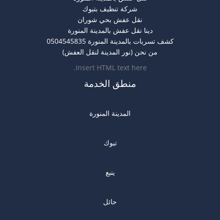
شركة تنظيف بتبوك
نقل عفش بحي شوران
دينا نقل عفش بالمدينة المنورة
كشف تسربات بالمدينة المنورة 0504545835
من نحن (نور المدينة لنقل العفش)
Insert HTML text here.
منطق الخدمة
المدينة المنورة
تبوك
ينبع
حائل