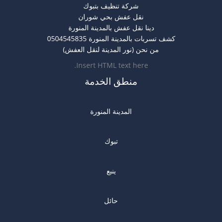
شركة تنظيف بتبوك
نقل عفش بحي شوران
دينا نقل عفش بالمدينة المنورة
كشف تسربات بالمدينة المنورة 0504545835
من نحن (نور المدينة لنقل العفش)
Insert HTML text here.
منطق الخدمة
المدينة المنورة
تبوك
ينبع
حائل