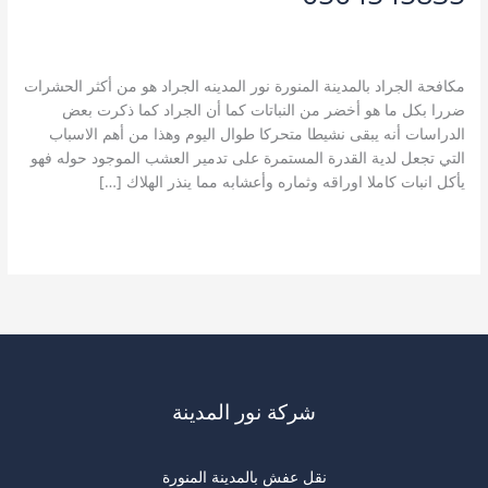
اترك تعليقاً
/
خدمات المدينة المنورة
,
خدمات مكافحة الحشرات
,
مكافحة الجراد بالمدينة المنورة
/
نورالمدينة A123
مكافحة الجراد بالمدينة المنورة نور المدينه الجراد هو من أكثر الحشرات
ضررا بكل ما هو أخضر من النباتات كما أن الجراد كما ذكرت بعض
الدراسات أنه يبقى نشيطا متحركا طوال اليوم وهذا من أهم الاسباب
التي تجعل لدية القدرة المستمرة على تدمير العشب الموجود حوله فهو
يأكل انبات كاملا اوراقه وثماره وأعشابه مما ينذر الهلاك […]
مكافحة
قراءة المزيد »
الجراد
بالمدينة
المنورة
0504545835
شركة نور المدينة
نقل عفش بالمدينة المنورة