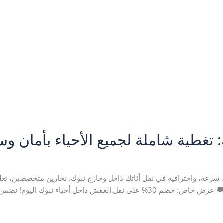
ة شاملة لجميع الأحياء بأمان وسرعة 45835
بوك
,
شركة نقل عفش بتبوك
,
نقل اثاث بتبوك
,
نقل عفش بتبوك
/
نورالمدينة 23
 سرعة، واحترافية في نقل أثاثك داخل وخارج تبوك. نجارين متخصصين، تغ
اتصل الآن: 0507202145 📱 واتساب مباشر 🚚 عرض خاص: خصم 30% على نقل العفش دا