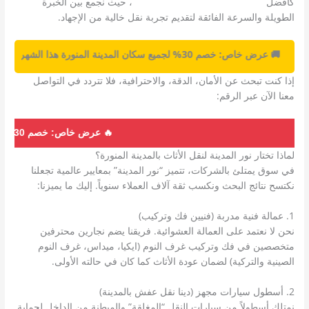
كأفضل
شركة نقل عفش بالمدينة المنورة
، حيث نجمع بين الخبرة
الطويلة والسرعة الفائقة لتقديم تجربة نقل خالية من الإجهاد.
🚚 عرض خاص: خصم 30% لجميع سكان المدينة المنورة هذا الشهر فقط! 🚚
إذا كنت تبحث عن الأمان، الدقة، والاحترافية، فلا تتردد في التواصل
معنا الآن عبر الرقم:
0504545835
🔥 عرض خاص: خصم 30% لجميع أحياء المدينة المنورة لفترة محدودة!
لماذا تختار نور المدينة لنقل الأثاث بالمدينة المنورة؟
في سوق يمتلئ بالشركات، تتميز “نور المدينة” بمعايير عالمية تجعلنا
نكتسح نتائج البحث ونكسب ثقة آلاف العملاء سنوياً. إليك ما يميزنا:
1. عمالة فنية مدربة (فنيين فك وتركيب)
نحن لا نعتمد على العمالة العشوائية. فريقنا يضم نجارين محترفين
متخصصين في فك وتركيب غرف النوم (ايكيا، ميداس، غرف النوم
الصينية والتركية) لضمان عودة الأثاث كما كان في حالته الأولى.
2. أسطول سيارات مجهز (دينا نقل عفش بالمدينة)
نمتلك أسطولاً من سيارات النقل “المغلقة” والمبطنة من الداخل لحماية