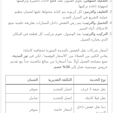
التفكيك المنهجي:
يقوم الفنيون بفك قطع الأثاث الكبيرة وترقيمها
لسهولة إعادة تركيبها.
التغليف والترميز:
كل كرتونة يتم كتابة محتواها عليها لضمان تنظيم
عملية التفريغ في المنزل الجديد.
التحميل والترتيب:
يتم رص العفش داخل السيارات بطريقة علمية تمنع
الاحتكاك أثناء السير.
التركيب والترتيب:
بعد الوصول، نقوم بتركيب كل قطعة في المكان
الذي يختاره العميل.
أسعار شركات نقل العفش بالمدينة المنورة (شفافية كاملة)
يعاني الكثير من العملاء من “الأسعار الوهمية”، لكن في
نور المدينة
،
نضع مصلحة العميل أولاً. تبدأ أسعارنا من مبالغ تنافسية جداً مع تقديم
عروض موسمية تصل إلى
30% خصم
.
نوع الخدمة
التكلفة التقديرية
الضمان
نقل شقة 3 غرف
اتصل للتحديد
متوفر
نقل فيلا كاملة
اتصل للتحديد
شامل
دينا نقل عفش داخل
أسعار خاصة
متوفر
المدينة