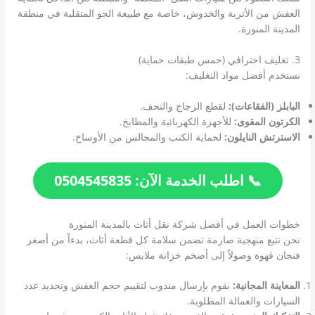
العفش من الأتربة والخدوش، خاصة مع طبيعة الجو المتقلبة في منطقة
المدينة المنورة.
3. تغليف احترافي (خمس طبقات حماية)
نستخدم أفضل مواد التغليف:
البابلز (الفقاعات):
لقطع الزجاج والتحف.
الكرتون المقوى:
للأجهزة الكهربائية والمطابخ.
الاسترتش النايلون:
لحماية الكنب والمجالس من الأوساخ.
📞 اطلب الخدمة الآن: 0504545835
خطوات العمل في أفضل شركة نقل أثاث بالمدينة المنورة
نحن نتبع منهجية صارمة تضمن سلامة كل قطعة أثاث، بدءاً من أصغر
فنجان قهوة وصولاً إلى أضخم خزانة ملابس:
المعاينة المجانية:
نقوم بإرسال مندوب لتقييم حجم العفش وتحديد عدد
السيارات والعمالة المطلوبة.