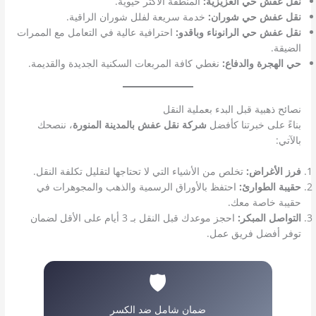
نقل عفش حي العزيزية:
المنطقة الأكثر حيوية.
نقل عفش حي شوران:
خدمة سريعة لفلل شوران الراقية.
نقل عفش حي الرانوناء وباقدو:
احترافية عالية في التعامل مع الممرات
الضيقة.
حي الهجرة والدفاع:
نغطي كافة المربعات السكنية الجديدة والقديمة.
نصائح ذهبية قبل البدء بعملية النقل
بناءً على خبرتنا كأفضل
شركة نقل عفش بالمدينة المنورة
، ننصحك
بالآتي:
فرز الأغراض:
تخلص من الأشياء التي لا تحتاجها لتقليل تكلفة النقل.
حقيبة الطوارئ:
احتفظ بالأوراق الرسمية والذهب والمجوهرات في
حقيبة خاصة معك.
التواصل المبكر:
احجز موعدك قبل النقل بـ 3 أيام على الأقل لضمان
توفر أفضل فريق عمل.
🛡️
ضمان شامل ضد الكسر