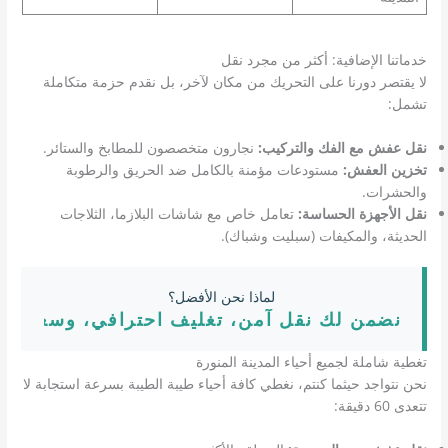
خدماتنا الإضافية: أكثر من مجرد نقل
لا يقتصر دورنا على التحريك من مكان لآخر، بل نقدم حزمة متكاملة
تشمل:
نقل عفش مع الفك والتركيب:
نجارون متخصصون للمطابخ والستائر.
تخزين العفش:
مستودعات مؤمنة بالكامل ضد الحريق والرطوبة
والحشرات.
نقل الأجهزة الحساسة:
تعامل خاص مع شاشات البلازما، الثلاجات
الحديثة، والمكيفات (سبليت وشباك).
لماذا نحن الأفضل؟
نضمن لك نقل آمن، تغليف احترافي، وسعر من
تغطية شاملة لجميع أحياء المدينة المنورة
نحن نتواجد حيثما كنتم، نغطي كافة أحياء طيبة الطيبة بسرعة استجابة لا
تتعدى 60 دقيقة: